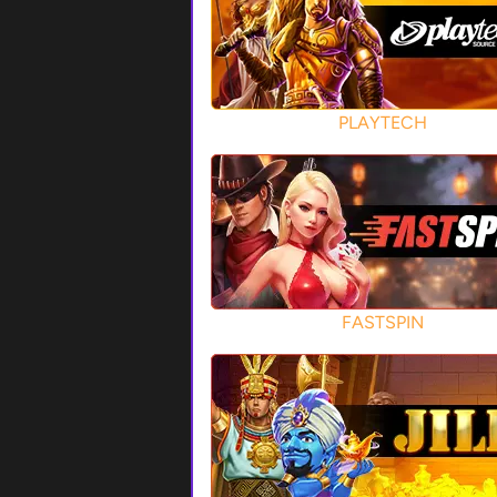
PLAYTECH
FASTSPIN