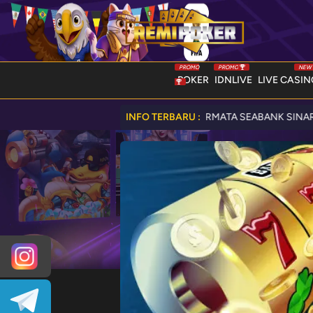
PROMO
PROMO
NEW
POKER
IDNLIVE
LIVE CASI
NDIRI MAYBANK MEGA OCBC PANIN PERMATA SEABANK SINARMAS ONLI
INFO TERBARU :