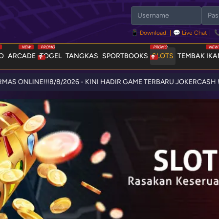
📱 Download
|
💬 Live Chat
|

NEW
PROMO
PROMO
NEW
NO
ARCADE
TOGEL
TANGKAS
SPORTBOOKS
SLOTS
TEMBAK IKA
NE!!!
8/8/2026 - KINI HADIR GAME TERBARU JOKERCASH !!! AKSES 