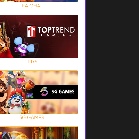
FA CHAI
TTG
5G GAMES