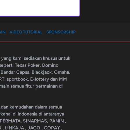
AIN
VIDEO TUTORIAL
SPONSORSHIP
 yang kami sediakan khusus untuk
seperti Texas Poker, Domino
 Bandar Capsa, Blackjack, Omaha,
RT, sportbook, E-lottery dan MM
rmain semua fitur permainan di
dan kemudahan dalam semua
kenal di indonesia di antaranya
 PERMATA, SINARMAS, PANIN ,
 , LINKAJA , JAGO , GOPAY ,