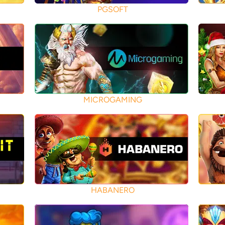
PGSOFT
MICROGAMING
HABANERO