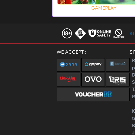
GAMEPLAY
RT
WE ACCEPT :
SI
R
p
D
S
T
R
K
t
B
J