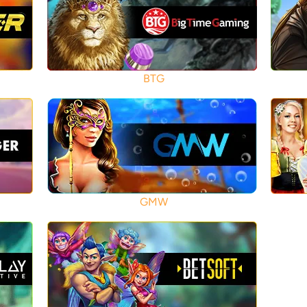
BTG
GMW