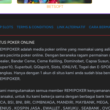
BETSOFT
P SLOTS
TERMS & CONDITIONS
LINK ALTERNATIF
CARA BERM
TUS POKER ONLINE
EMIPOKER adalah media poker online yang memakai uang asli
ara pecinta poker online. Dengan beraneka ragam permainan 
ealer, Bandar Ceme, Ceme Keliling, Dominobet, Capsa Susun,
uper10, Superbull, QQspirit, Slots, IDNLIVE, Togel dan E-SPO
angkas. Hanya dengan 1 akun di situs kami anda sudah bisa be
EMIPOKER.
ami mengutamakan semua member REMIPOKER kenyamanan 
ransaksi, untuk itu kami bekerja sama dengan berbagai bank ter
CA, BSI, BNI, BRI, CIMBNIAGA, MANDIRI, MAYBANK, MEGA,
ENIUS , KOSPIN JASA , EWALLET , SAKUKU , SEABANK , OVO