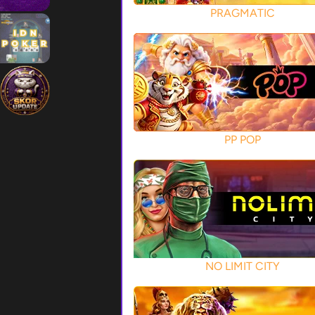
PRAGMATIC
PP POP
NO LIMIT CITY